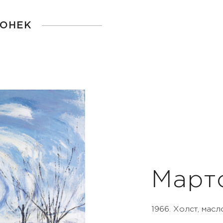
ГОНЕК
Март
1966. Холст, масл