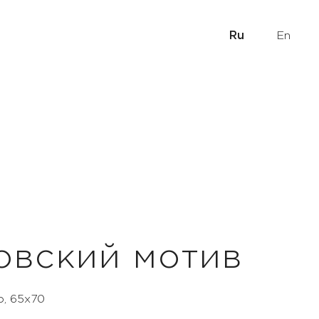
Ru
En
овский мотив
о, 65х70