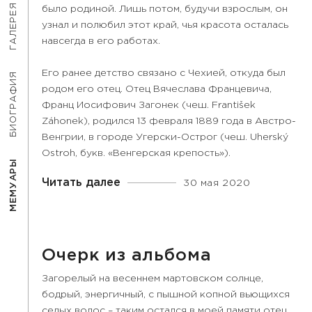
ГАЛЕРЕЯ
было родиной. Лишь потом, будучи взрослым, он
узнал и полюбил этот край, чья красота осталась
навсегда в его работах.
Его ранее детство связано с Чехией, откуда был
БИОГРАФИЯ
родом его отец. Отец Вячеслава Францевича,
Франц Иосифович Загонек (чеш. František
Záhonek), родился 13 февраля 1889 года в Австро-
Венгрии, в городе Угерски-Острог (чеш. Uherský
Ostroh, букв. «Венгерская крепость»).
МЕМУАРЫ
Читать далее
30 мая 2020
Очерк из альбома
Загорелый на весеннем мартовском солнце,
бодрый, энергичный, с пышной копной вьющихся
седых волос – таким остался в моей памяти отец,