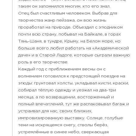
таким он запомнился многим, кто его знал.
Отец был счастливым человеком. Выбрав для
творчества жанр пейзажа, он всю жизнь
проработал на природе. Объездил с этюдником
почти всю страну, побывал на Байкале, в горах
Тянь-Шаня, в тундре, Крыму, на Белом море, но
больше всего любил работать на «Академической
даче» и в Старой Ладоге, которые сыграли важную
роль в его творчестве.
Каждый год с приближением весны он с
волнением готовился к предстоящей поездке на
этюды: грунтовал холсты, укладывал кисти, краски,
собирал тёплую одежду и уезжал на два-три
месяца, а по возвращении, восторженный и
полный впечатлений, тут же распаковывал багаж и
устраивал для нас, своих близких,
импровизированную выставку. Солнце, голубые
тени на искрящемся снегу, стволы берёз,
устремлённые в синее небо, сверкающая