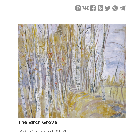
The Birch Grove
1978. Canvas, oil, 61х71