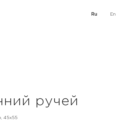
Ru
En
нний ручей
о, 45х55