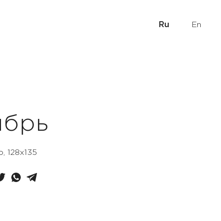
Ru
En
ябрь
о, 128х135