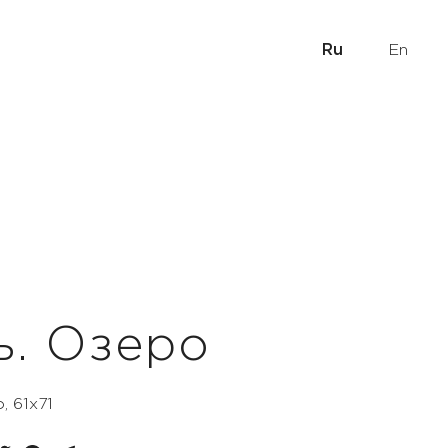
Ru
En
ь. Озеро
, 61х71