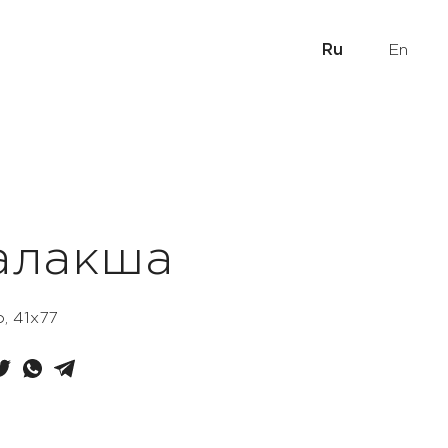
Ru
En
алакша
о, 41x77