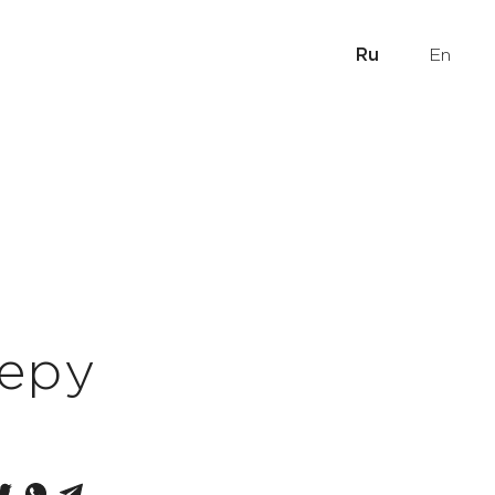
Ru
En
черу