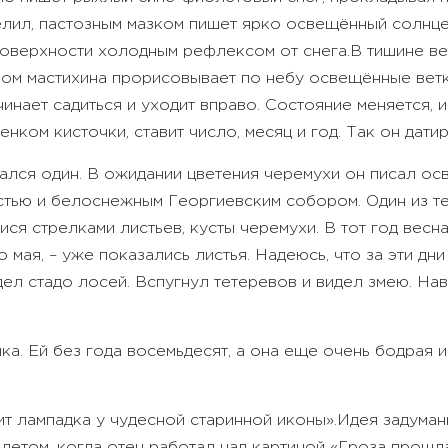
елил, пастозным мазком пишет ярко освещённый солнце
поверхности холодным рефлексом от снега.
В тишине в
иком мастихина прорисовывает по небу освещённые вет
чинает садиться и уходит вправо. Состояние меняется, 
нком кисточки, ставит число, месяц и год. Так он датир
тался один. В ожидании цветения черемухи он писал 
стью и белоснежным Георгиевским собором. Один из те
ся стрелками листьев, кусты черемухи. В тот год весн
о мая, – уже показались листья. Надеюсь, что за эти дн
идел стадо лосей. Вспугнул тетеревов и видел змею. На
а. Ей без года восемьдесят, а она еще очень бодрая 
ит лампадка у чудесной старинной иконы».
Идея задуман
летом, когда отец работал над картиной «Гроза прошла