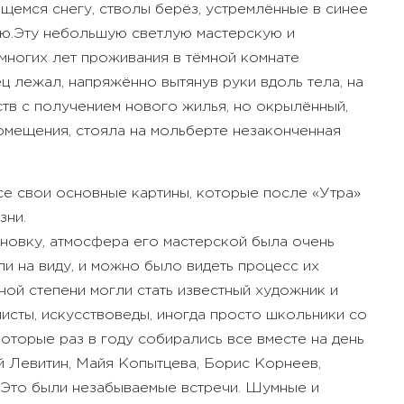
ящемся снегу, стволы берёз, устремлённые в синее
ю.
Эту небольшую светлую мастерскую и
многих лет проживания в тёмной комнате
 лежал, напряжённо вытянув руки вдоль тела, на
тв с получением нового жилья, но окрылённый,
помещения, стояла на мольберте незаконченная
все свои основные картины, которые после «Утра»
зни.
новку, атмосфера его мастерской была очень
ли на виду, и можно было видеть процесс их
ной степени могли стать известный художник и
исты, искусствоведы, иногда просто школьники со
которые раз в году собирались все вместе на день
й Левитин, Майя Копытцева, Борис Корнеев,
 Это были незабываемые встречи. Шумные и