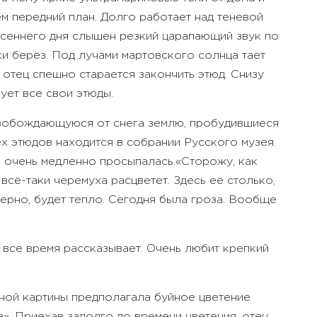
м передний план. Долго работает над теневой
есеннего дня слышен резкий царапающий звук по
ки берёз. Под лучами мартовского солнца тает
и отец спешно старается закончить этюд. Снизу
ует все свои этюды.
освобождающуюся от снега землю, пробудившиеся
х этюдов находится в собрании Русского музея.
а очень медленно просыпалась.
«Сторожу, как
и всё-таки черемуха расцветет. Здесь её столько,
верно, будет тепло. Сегодня была гроза. Вообще
и все время рассказывает. Очень любит крепкий
ной картины предполагала буйное цветение
». Приехав задолго до времени цветения, отец