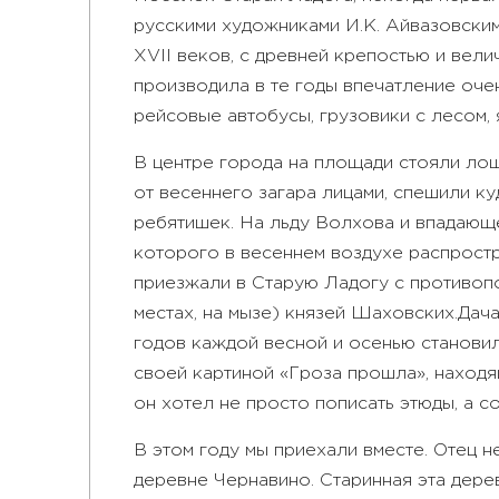
русскими художниками И.К. Айвазовским,
XVII веков, с древней крепостью и вел
производила в те годы впечатление оче
рейсовые автобусы, грузовики с лесом,
В центре города на площади стояли лош
от весеннего загара лицами, спешили к
ребятишек. На льду Волхова и впадающ
которого в весеннем воздухе распростр
приезжали в Старую Ладогу с противопо
местах, на мызе) князей Шаховских.
Дача
годов каждой весной и осенью становил
своей картиной «Гроза прошла», находя
он хотел не просто пописать этюды, а с
В этом году мы приехали вместе. Отец 
деревне Чернавино. Старинная эта дере