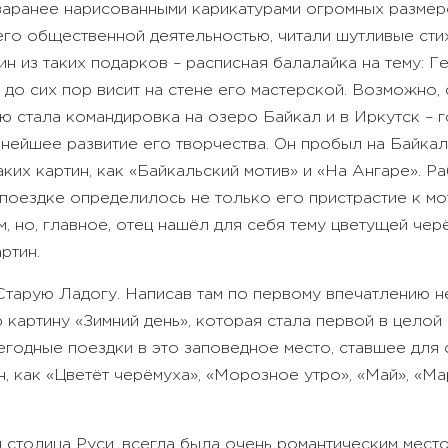
 заранее нарисованными карикатурами огромных разме
его общественной деятельностью, читали шутливые сти
ин из таких подарков – расписная балалайка на тему: 
 – до сих пор висит на стене его мастерской. Возможно
ю стала командировка на озеро Байкал и в Иркутск – г
нейшее развитие его творчества. Он пробыл на Байка
их картин, как «Байкальский мотив» и «На Ангаре». Ра
 поездке определилось не только его пристрастие к м
, но, главное, отец нашёл для себя тему цветущей чер
ртин.
Старую Ладогу. Написав там по первому впечатлению н
картину «Зимний день», которая стала первой в целой 
егодные поездки в это заповедное место, ставшее для 
, как «Цветёт черёмуха», «Морозное утро», «Май», «Мар
 столица Руси, всегда была очень романтическим мест