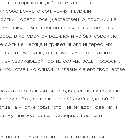
ров, в которых они доброжелательно
хи собственного сочинения и дарили
Георгий Победоносец (естественно, похожий на
, символично, что первой творческой поездкой
ород, в котором он родился и не был сорок лет.
ле больше месяца и привёз много интересных
ботая на Байкале, отец очень много внимания
отиву сверкающей против солнца воды – эффект,
ёмухи, ставшую одной из главных в его творчестве
есколько очень живых этюдов, он по их мотивам в
серии работ, связанных со Старой Ладогой. С
отца на многие годы источником вдохновения и
т. Будни», «Юность», «Северная весна» и
ом, посещаемым в разные годы известными