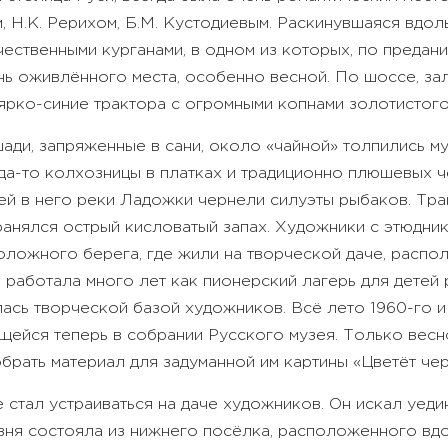
 Н.К. Рерихом, Б.М. Кустодиевым. Раскинувшаяся вдоль
ичественными курганами, в одном из которых, по преда
нь оживлённого места, особенно весной. По шоссе, за
 ярко-синие трактора с огромными копнами золотистог
ади, запряженные в сани, около «чайной» толпились м
уда-то колхозницы в платках и традиционно плюшевых 
ей в него реки Ладожки чернели силуэты рыбаков. Тра
анялся острый кисловатый запах. Художники с этюдника
ложного берега, где жили на творческой даче, располо
 работала много лет как пионерский лагерь для детей 
ась творческой базой художников. Всё лето 1960-го и
щейся теперь в собрании Русского музея. Только весн
обрать материал для задуманной им картины «Цветёт че
не стал устраиваться на даче художников. Он искал уе
вня состояла из нижнего посёлка, расположенного вд