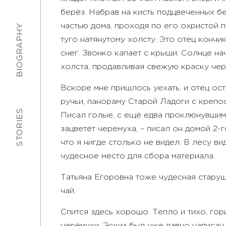
берёз. Набрав на кисть подцвеченных б
частью дома, проходя по его охристой 
BIOGRAPHY
туго натянутому холсту. Это отец конч
снег. Звонко капает с крыши. Солнце на
холста, продавливая свежую краску чере
Вскоре мне пришлось уехать, и отец ос
ручьи, панораму Старой Ладоги с крепо
STORIES
Писал голые, с ещё едва проклюнувшими
зацветёт черемуха, – писал он домой 2-г
что я нигде столько не видел. В лесу в
чудесное место для сбора материала.
Татьяна Егоровна тоже чудесная старушк
чай.
Спится здесь хорошо. Тепло и тихо, гор
черёмухи. Эскиз был уже давно написан 