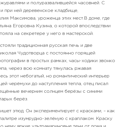
и-журавлями и полуразвалившейся часовней. С
 и при ней деревенское кладбище,
лия Максимова, уроженца этих мест.
В доме, где
тьяна Егоровна Кузина, о которой впоследствии
ояла на секретере у него в мастерской.
стояли традиционная русская печь и две
 Николая Чудотворца с постоянно горящей
фотографии в простых рамках, часы-ходики звонко
мпа, через всю комнату тянулась ржавая
есь этот небогатый, но романтический интерьер
щей черёмухи до наступления тепла, отец писал
вещённые вечерним солнцем берёзы с синими
тарых берёз.
шет этюд. Он экспериментирует с красками, – как
 палитре изумрудно-зелёную с краплаком. Краску
о нему яркие ультрамариновые тени от дома и