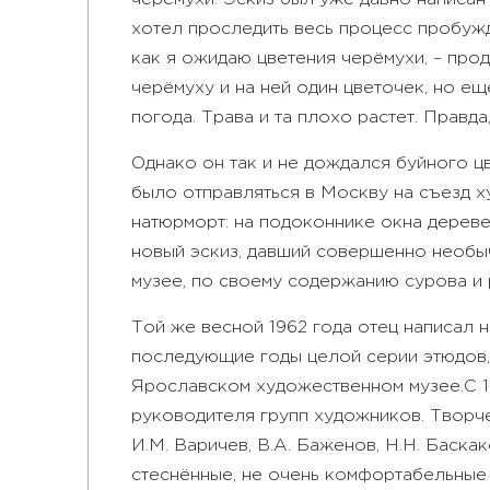
хотел проследить весь процесс пробужд
как я ожидаю цветения черёмухи, – прод
черёмуху и на ней один цветочек, но е
погода. Трава и та плохо растет. Правд
Однако он так и не дождался буйного ц
было отправляться в Москву на съезд х
натюрморт: на подоконнике окна дереве
новый эскиз, давший совершенно необыч
музее, по своему содержанию сурова и р
Той же весной 1962 года отец написал 
последующие годы целой серии этюдов, 
Ярославском художественном музее.
С 
руководителя групп художников. Творче
И.М. Варичев, В.А. Баженов, Н.Н. Баскак
стеснённые, не очень комфортабельные