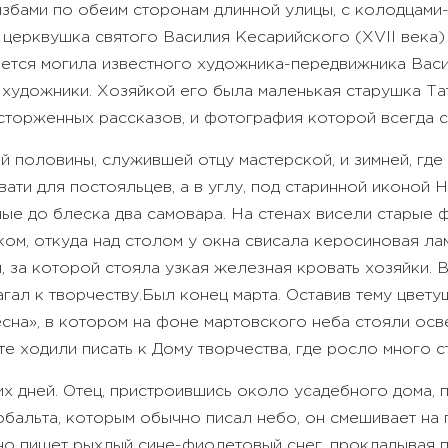
 избами по обеим сторонам длинной улицы, с колодцам
церквушка святого Василия Кесарийского (XVII века)
ется могила известного художника-передвижника Васи
 художники. Хозяйкой его была маленькая старушка Та
торженных рассказов, и фотография которой всегда ст
 половины, служившей отцу мастерской, и зимней, где 
ати для постояльцев, а в углу, под старинной иконой
ые до блеска два самовара. На стенах висели старые 
ком, откуда над столом у окна свисала керосиновая ла
 за которой стояла узкая железная кровать хозяйки. В
гал к творчеству.
Был конец марта. Оставив тему цвету
есна», в котором на фоне мартовского неба стояли ос
те ходили писать к Дому творчества, где росло много с
 дней. Отец, пристроившись около усадебного дома, пи
кобальта, которым обычно писал небо, он смешивает на
но пишет рыхлый сине-фиолетовый снег, прокладывая п