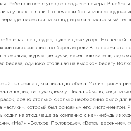
я. Работали все с утра до позднего вечера. В неболь
лица у всех пылали. По вечерам большинство художник
а веранде, несмотря на холод, играли в настольный тен
гообразная: лещ, судак, щука и даже угорь. Но весной
чками выстраивались по берегам реки.
В то время отец 
г в оврагах, журчащие ручьи, весеннюю капель, ледохо
я берёза, одиноко стоявшая на высоком берегу Волхо
ервой половине дня и писал до обеда. Мотив присматри
вал этюдник, теплую одежду. Писал обычно, сидя на ск
красок, ровно столько, сколько необходимо было для 
а мастихин, который был основным его инструментом. Р
ыходил на этюд, чаще за компанию с кем-нибудь из ху
дни», «Май», «Волхов. Половодье», «Ветры весенние», «