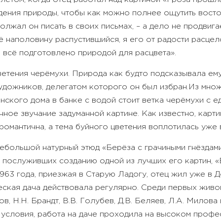
ения природы, чтобы как можно полнее ощутить восто
олжал он писать в своих письмах, – а дело не продвиг
щё наполовину распустившийся, я его от радости расце
а, всё подготовлено природой для расцвета».
ветения черёмухи. Природа как будто подсказывала ем
удожников, делегатом которого он был избран.
Из множ
нского дома в банке с водой стоит ветка черёмухи с е
ное звучание задуманной картине. Как известно, карти
омантична, а тема буйного цветения воплотилась уже в
небольшой натурный этюд «Берёза с грачиными гнёзда
послуживших созданию одной из лучших его картин, «
1963 года, приезжая в Старую Ладогу, отец жил уже в 
ская дача действовала регулярно. Среди первых живопи
ов, Н.Н. Брандт, В.В. Голубев, Д.В. Беляев, Л.А. Милов
 условия, работа на даче проходила на высоком проф