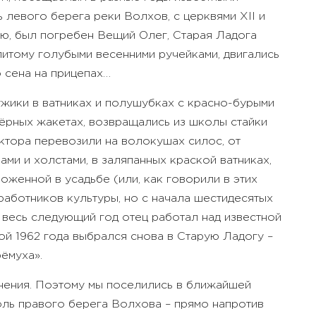
 левого берега реки Волхов, с церквями XII и
нию, был погребен Вещий Олег, Старая Ладога
литому голубыми весенними ручейками, двигались
о сена на прицепах…
ужики в ватниках и полушубках с красно-бурыми
чёрных жакетах, возвращались из школы стайки
ктора перевозили на волокушах силос, от
ми и холстами, в заляпанных краской ватниках,
женной в усадьбе (или, как говорили в этих
работников культуры, но с начала шестидесятых
 весь следующий год отец работал над известной
ой 1962 года выбрался снова в Старую Ладогу –
рёмуха».
динения. Поэтому мы поселились в ближайшей
оль правого берега Волхова – прямо напротив