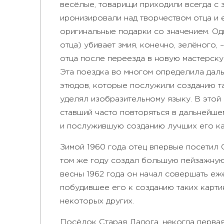
весёлые, товарищи приходили всегда с
иронизировали над творчеством отца и 
оригинальные подарки со значением. Од
отца) убивает змия, конечно, зелёного,
отца после переезда в новую мастерску
Эта поездка во многом определила даль
этюдов, которые послужили созданию так
уделял изобразительному языку. В этой
ставший часто повторяться в дальнейшем
и послужившую созданию лучших его ка
Зимой 1960 года отец впервые посетил 
том же году создал большую пейзажную 
весны 1962 года он начал совершать еж
побудившее его к созданию таких картин
некоторых других.
Посёлок Старая Ладога, некогда первая