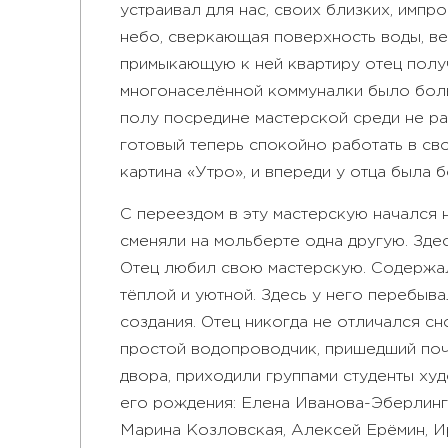
устраивал для нас, своих близких, импр
небо, сверкающая поверхность воды, ве
примыкающую к ней квартиру отец получ
многонаселённой коммуналки было больш
полу посредине мастерской среди не ра
готовый теперь спокойно работать в сво
картина «Утро», и впереди у отца была 
С переездом в эту мастерскую начался н
сменяли на мольберте одна другую. Зде
Отец любил свою мастерскую. Содержал
тёплой и уютной. Здесь у него перебыва
создания. Отец никогда не отличался сн
простой водопроводчик, пришедший почи
двора, приходили группами студенты худ
его рождения: Елена Иванова-Эберлинг,
Марина Козловская, Алексей Ерёмин, И