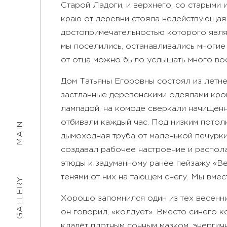
Старой Ладоги, и верхнего, со старыми
краю от деревни стояла недействующая 
достопримечательностью которого явля
мы поселились, останавливались многие
от отца можно было услышать много вос
Дом Татьяны Егоровны состоял из летней
застланные деревенскими одеялами кров
лампадой, на комоде сверкали начищенн
отбивали каждый час. Под низким потол
MAIN
дымоходная труба от маленькой печурки,
создавал рабочее настроение и распола
этюды к задуманному ранее пейзажу «В
тенями от них на тающем снегу. Мы вмес
GALLERY
Хорошо запомнился один из тех весенних
он говорил, «колдует». Вместо синего 
кладёт плотным сочным мазком, энергич