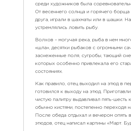
среди художников была соревновательна
От весеннего солнца и горячего борща 
друга, играли в шахматы или в шашки. Н
устремлялись ловить рыбу.
Волхов – могучая река, рыба в нем мно
«шла», десятки рыбаков с огромными са
заснеженные поля, сугробы, тающий сне
которых особенно привлекала его стара
состояниях.
Как правило, отец выходил на этюд в п
готовился к выходу на этюд. Приготавли
чистую палитру выдавливал пять-шесть 
обычно кистями, постепенно переходя н
После обеда отдыхал и вечером опять в
этюдов, отец написал картины «Март. Бу