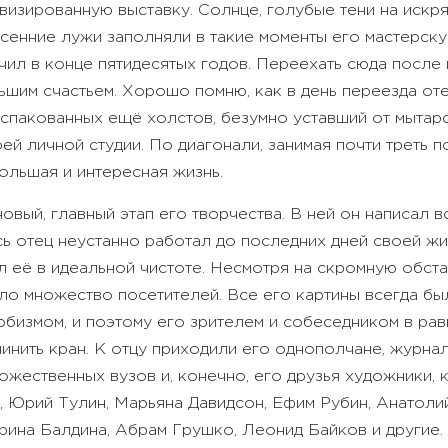
овизированную выставку. Солнце, голубые тени на искр
сенние лужи заполняли в такие моменты его мастерску
ил в конце пятидесятых годов. Переехать сюда после 
им счастьем. Хорошо помню, как в день переезда отец
спакованных ещё холстов, безумно уставший от мытарс
ей личной студии. По диагонали, занимая почти треть 
большая и интересная жизнь.
овый, главный этап его творчества. В ней он написал 
сь отец неустанно работал до последних дней своей жи
 её в идеальной чистоте. Несмотря на скромную обста
ло множество посетителей. Все его картины всегда бы
обизмом, и поэтому его зрителем и собеседником в рав
нить кран. К отцу приходили его однополчане, журнал
ожественных вузов и, конечно, его друзья художники, 
 Юрий Тулин, Марьяна Давидсон, Ефим Рубин, Анатоли
рина Балдина, Абрам Грушко, Леонид Байков и другие.