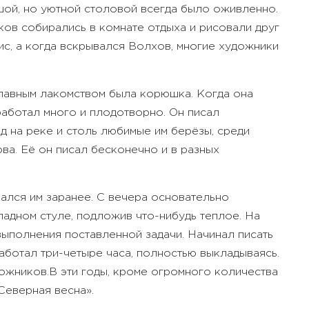
шой, но уютной столовой всегда было оживленно.
ов собирались в комнате отдыха и рисовали друг
нис, а когда вскрывался Волхов, многие художники
 главным лакомством была корюшка. Когда она
работал много и плодотворно. Он писал
д на реке и столь любимые им берёзы, среди
ва. Её он писал бесконечно и в разных
вался им заранее. С вечера основательно
ладном стуле, подложив что-нибудь теплое. На
выполнения поставленной задачи. Начинал писать
аботал три-четыре часа, полностью выкладываясь.
дожников.
В эти годы, кроме огромного количества
Северная весна».