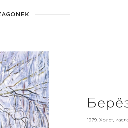
 ZAGONEK
Берёз
1979. Холст, масл