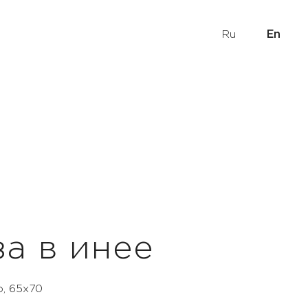
Ru
En
а в инее
о, 65х70